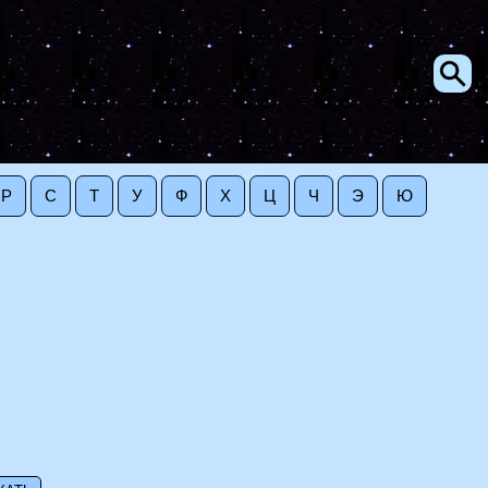
Р
С
Т
У
Ф
Х
Ц
Ч
Э
Ю