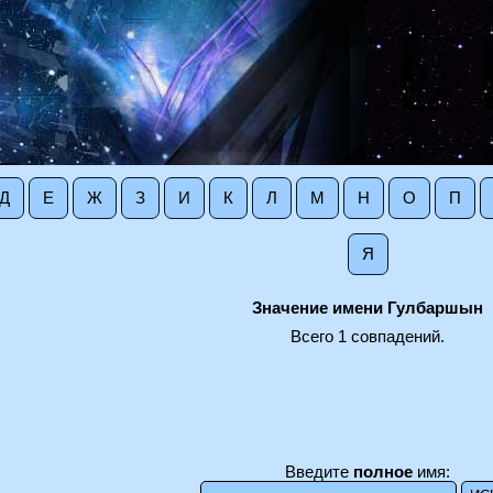
Д
Е
Ж
З
И
К
Л
М
Н
О
П
Я
Значение имени Гулбаршын
Всего 1 совпадений.
Введите
полное
имя: