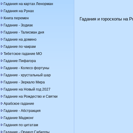
Гадания на картах Ленорман
Гадания на Рунах
Книга перемен
Гадания и гороскопы на Pr
Гадание - Зодиак
Гадание - Талисман дня
Гадание на домино
Гадание по чакрам
Тибетское гадание МО
Гадание Пифагора
Гадание - Колесо фортуны
Гадание - хрустальный шар
Гадание - Зеркало Мира
Гадание на Новый год 2027
Гадание на Рождество и Святки
Арабское гадание
Гадание - Абстракция
Гадание Маджонг
Гадания по цитатам
Гадание - Оракул Сибиллы