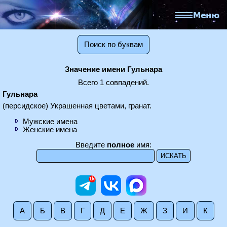
Поиск по буквам
Значение имени Гульнара
Всего 1 совпадений.
Гульнара
(персидское) Украшенная цветами, гранат.
Мужские имена
Женские имена
Введите
полное
имя:
А
Б
В
Г
Д
Е
Ж
З
И
К