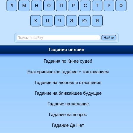
Л
М
Н
О
П
Р
С
Т
У
Ф
Х
Ц
Ч
Э
Ю
Я
Гадания онлайн
Гадания по Книге судеб
Екатерининское гадание с толкованием
Гадание на любовь и отношения
Гадание на ближайшее будущее
Гадание на желание
Гадание на вопрос
Гадание Да Нет