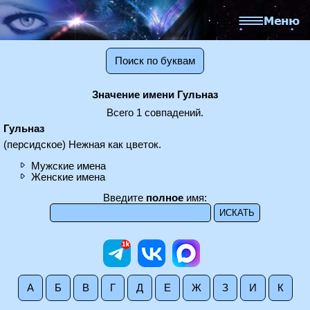
Поиск по буквам
Значение имени Гульназ
Всего 1 совпадений.
Гульназ
(персидское) Нежная как цветок.
Мужские имена
Женские имена
Введите
полное
имя:
А
Б
В
Г
Д
Е
Ж
З
И
К