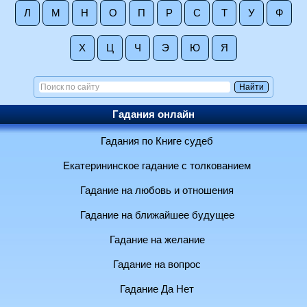
Л
М
Н
О
П
Р
С
Т
У
Ф
Х
Ц
Ч
Э
Ю
Я
Гадания онлайн
Гадания по Книге судеб
Екатерининское гадание с толкованием
Гадание на любовь и отношения
Гадание на ближайшее будущее
Гадание на желание
Гадание на вопрос
Гадание Да Нет