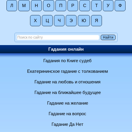
Л
М
Н
О
П
Р
С
Т
У
Ф
Х
Ц
Ч
Э
Ю
Я
Гадания онлайн
Гадания по Книге судеб
Екатерининское гадание с толкованием
Гадание на любовь и отношения
Гадание на ближайшее будущее
Гадание на желание
Гадание на вопрос
Гадание Да Нет