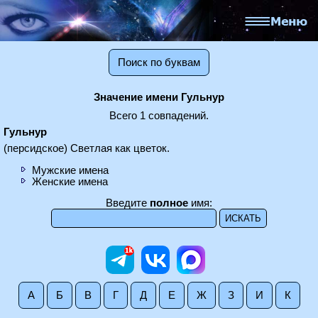
Поиск по буквам
Значение имени Гульнур
Всего 1 совпадений.
Гульнур
(персидское) Светлая как цветок.
Мужские имена
Женские имена
Введите
полное
имя:
А
Б
В
Г
Д
Е
Ж
З
И
К