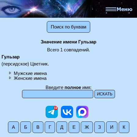
Поиск по буквам
Значение имени Гульзар
Всего 1 совпадений.
Гульзар
(персидское) Цветник.
Мужские имена
Женские имена
Введите
полное
имя:
А
Б
В
Г
Д
Е
Ж
З
И
К