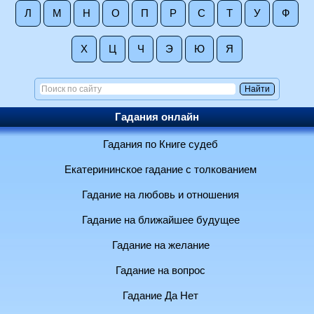
Л
М
Н
О
П
Р
С
Т
У
Ф
Х
Ц
Ч
Э
Ю
Я
Гадания онлайн
Гадания по Книге судеб
Екатерининское гадание с толкованием
Гадание на любовь и отношения
Гадание на ближайшее будущее
Гадание на желание
Гадание на вопрос
Гадание Да Нет