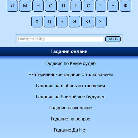
Л
М
Н
О
П
Р
С
Т
У
Ф
Х
Ц
Ч
Э
Ю
Я
Гадания онлайн
Гадания по Книге судеб
Екатерининское гадание с толкованием
Гадание на любовь и отношения
Гадание на ближайшее будущее
Гадание на желание
Гадание на вопрос
Гадание Да Нет