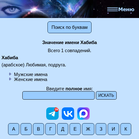
Поиск по буквам
Значение имени Хабиба
Всего 1 совпадений.
Хабиба
(арабское) Любимая, подруга.
Мужские имена
Женские имена
Введите
полное
имя:
А
Б
В
Г
Д
Е
Ж
З
И
К