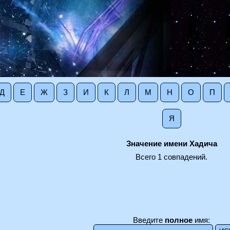
Д
Е
Ж
З
И
К
Л
М
Н
О
П
Я
Значение имени Хадича
Всего 1 совпадений.
Введите
полное
имя: