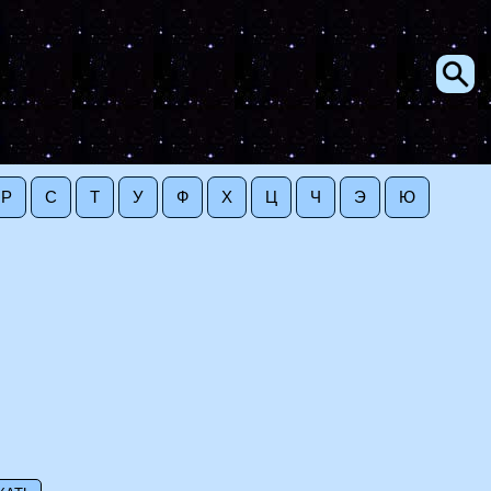
Р
С
Т
У
Ф
Х
Ц
Ч
Э
Ю