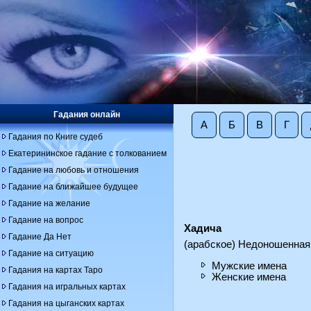
Гадания онлайн
А
Б
В
Г
Гадания по Книге судеб
Екатерининское гадание с толкованием
Гадание на любовь и отношения
Гадание на ближайшее будущее
Гадание на желание
Гадание на вопрос
Хадича
Гадание Да Нет
(арабское) Недоношенная
Гадание на ситуацию
Мужские имена
Гадания на картах Таро
Женские имена
Гадания на игральных картах
Гадания на цыганских картах