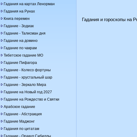
Гадания на картах Ленорман
Гадания на Рунах
Книга перемен
Гадания и гороскопы на Pr
Гадание - Зодиак
Гадание - Талисман дня
Гадание на домино
Гадание по чакрам
Тибетское гадание МО
Гадание Пифагора
Гадание - Колесо фортуны
Гадание - хрустальный шар
Гадание - Зеркало Мира
Гадание на Новый год 2027
Гадание на Рождество и Святки
Арабское гадание
Гадание - Абстракция
Гадание Маджонг
Гадания по цитатам
Гадание - Оракул Сибиллы