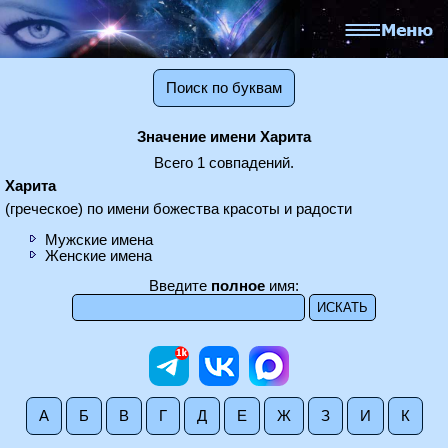
Поиск по буквам
Значение имени Харита
Всего 1 совпадений.
Харита
(греческое) по имени божества красоты и радости
Мужские имена
Женские имена
Введите
полное
имя:
А
Б
В
Г
Д
Е
Ж
З
И
К