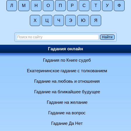
Л
М
Н
О
П
Р
С
Т
У
Ф
Х
Ц
Ч
Э
Ю
Я
Гадания онлайн
Гадания по Книге судеб
Екатерининское гадание с толкованием
Гадание на любовь и отношения
Гадание на ближайшее будущее
Гадание на желание
Гадание на вопрос
Гадание Да Нет