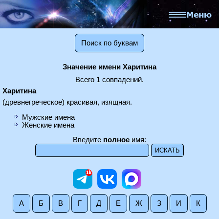
Поиск по буквам
Значение имени Харитина
Всего 1 совпадений.
Харитина
(древнегреческое) красивая, изящная.
Мужские имена
Женские имена
Введите
полное
имя:
А
Б
В
Г
Д
Е
Ж
З
И
К