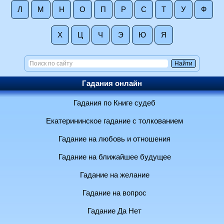
Л
М
Н
О
П
Р
С
Т
У
Ф
Х
Ц
Ч
Э
Ю
Я
Гадания онлайн
Гадания по Книге судеб
Екатерининское гадание с толкованием
Гадание на любовь и отношения
Гадание на ближайшее будущее
Гадание на желание
Гадание на вопрос
Гадание Да Нет