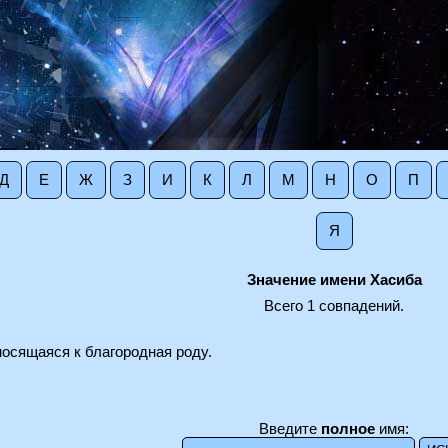
Д
Е
Ж
З
И
К
Л
М
Н
О
П
Я
Значение имени Хасиба
Всего 1 совпадений.
носящаяся к благородная роду.
Введите
полное
имя: