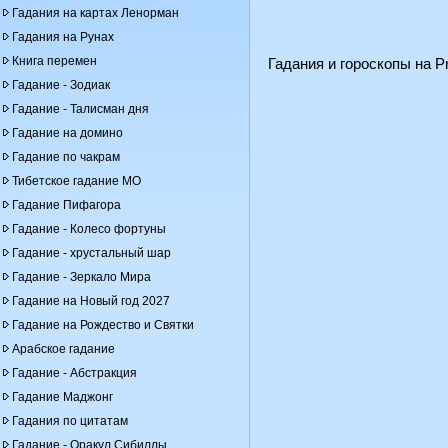
Гадания на картах Ленорман
Гадания на Рунах
Книга перемен
Гадания и гороскопы на Pr
Гадание - Зодиак
Гадание - Талисман дня
Гадание на домино
Гадание по чакрам
Тибетское гадание МО
Гадание Пифагора
Гадание - Колесо фортуны
Гадание - хрустальный шар
Гадание - Зеркало Мира
Гадание на Новый год 2027
Гадание на Рождество и Святки
Арабское гадание
Гадание - Абстракция
Гадание Маджонг
Гадания по цитатам
Гадание - Оракул Сибиллы