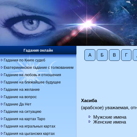
Гадания онлайн
А
Б
В
Г
Гадания по Книге судеб
Екатерининское гадание с толкованием
Гадание на любовь и отношения
Гадание на ближайшее будущее
Гадание на желание
Гадание на вопрос
Хасиба
Гадание Да Нет
(арабское) уважаемая, от
Гадание на ситуацию
Мужские имена
Гадания на картах Таро
Женские имена
Гадания на игральных картах
Гадания на цыганских картах