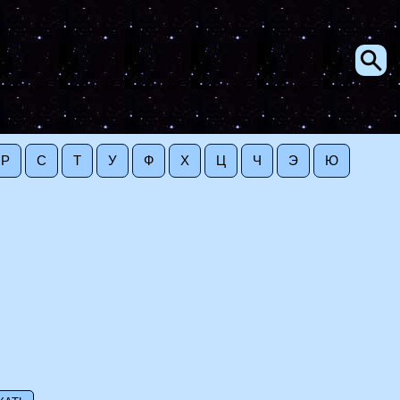
Р
С
Т
У
Ф
Х
Ц
Ч
Э
Ю