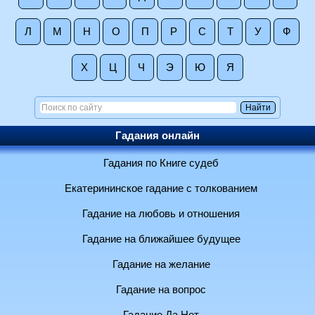
Л
М
Н
О
П
Р
С
Т
У
Ф
Х
Ц
Ч
Э
Ю
Я
Гадания онлайн
Гадания по Книге судеб
Екатерининское гадание с толкованием
Гадание на любовь и отношения
Гадание на ближайшее будущее
Гадание на желание
Гадание на вопрос