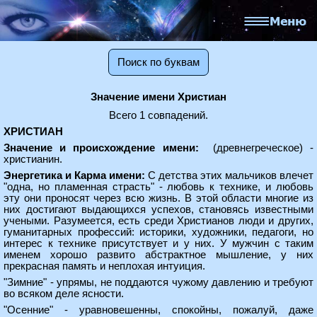
Поиск по буквам
Значение имени Христиан
Всего 1 совпадений.
ХРИСТИАН
Значение и происхождение имени:
(древнегреческое) -
христианин.
Энергетика и Карма имени:
С детства этих мальчиков влечет
"одна, но пламенная страсть" - любовь к технике, и любовь
эту они проносят через всю жизнь. В этой области многие из
них достигают выдающихся успехов, становясь известными
учеными. Разумеется, есть среди Христианов люди и других,
гуманитарных профессий: историки, художники, педагоги, но
интерес к технике присутствует и у них. У мужчин с таким
именем хорошо развито абстрактное мышление, у них
прекрасная память и неплохая интуиция.
"Зимние" - упрямы, не поддаются чужому давлению и требуют
во всяком деле ясности.
"Осенние" - уравновешенны, спокойны, пожалуй, даже