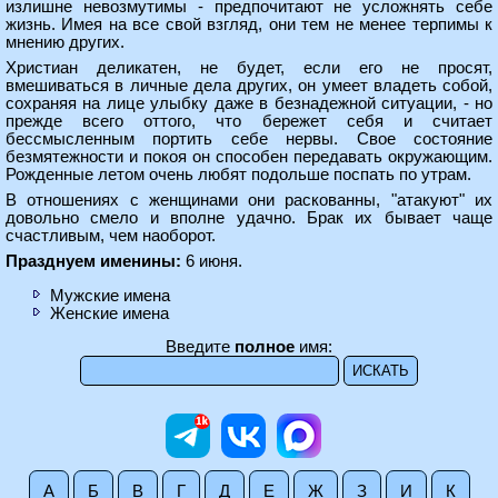
излишне невозмутимы - предпочитают не усложнять себе
жизнь. Имея на все свой взгляд, они тем не менее терпимы к
мнению других.
Христиан деликатен, не будет, если его не просят,
вмешиваться в личные дела других, он умеет владеть собой,
сохраняя на лице улыбку даже в безнадежной ситуации, - но
прежде всего оттого, что бережет себя и считает
бессмысленным портить себе нервы. Свое состояние
безмятежности и покоя он способен передавать окружающим.
Рожденные летом очень любят подольше поспать по утрам.
В отношениях с женщинами они раскованны, "атакуют" их
довольно смело и вполне удачно. Брак их бывает чаще
счастливым, чем наоборот.
Празднуем именины:
6 июня.
Мужские имена
Женские имена
Введите
полное
имя:
А
Б
В
Г
Д
Е
Ж
З
И
К