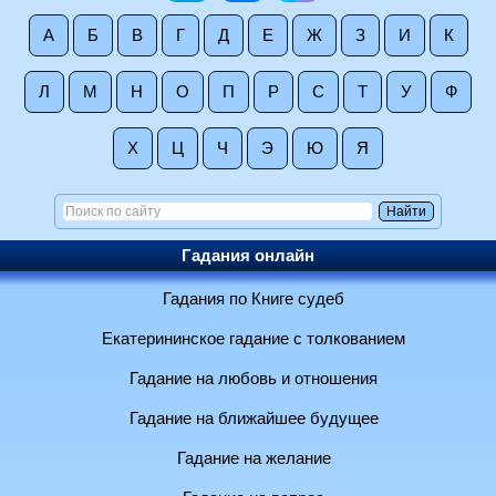
А
Б
В
Г
Д
Е
Ж
З
И
К
Л
М
Н
О
П
Р
С
Т
У
Ф
Х
Ц
Ч
Э
Ю
Я
Гадания онлайн
Гадания по Книге судеб
Екатерининское гадание с толкованием
Гадание на любовь и отношения
Гадание на ближайшее будущее
Гадание на желание