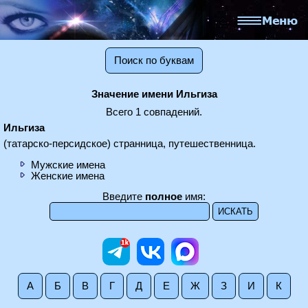
Поиск по буквам
Значение имени Ильгиза
Всего 1 совпадений.
Ильгиза
(татарско-персидское) странница, путешественница.
Мужские имена
Женские имена
Введите
полное
имя:
А
Б
В
Г
Д
Е
Ж
З
И
К