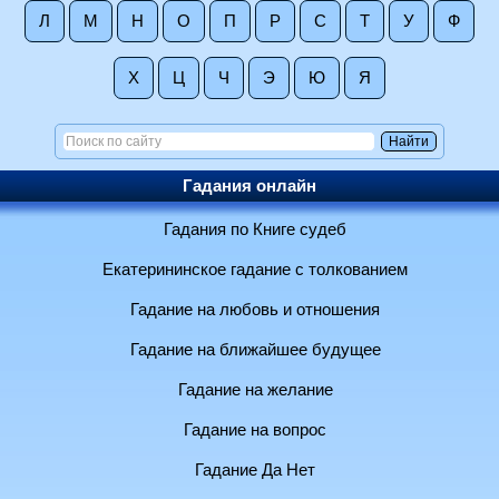
Л
М
Н
О
П
Р
С
Т
У
Ф
Х
Ц
Ч
Э
Ю
Я
Гадания онлайн
Гадания по Книге судеб
Екатерининское гадание с толкованием
Гадание на любовь и отношения
Гадание на ближайшее будущее
Гадание на желание
Гадание на вопрос
Гадание Да Нет