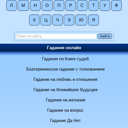
Л
М
Н
О
П
Р
С
Т
У
Ф
Х
Ц
Ч
Э
Ю
Я
Гадания онлайн
Гадания по Книге судеб
Екатерининское гадание с толкованием
Гадание на любовь и отношения
Гадание на ближайшее будущее
Гадание на желание
Гадание на вопрос
Гадание Да Нет