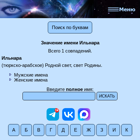
Поиск по буквам
Значение имени Ильнара
Всего 1 совпадений.
Ильнара
(тюркско-арабское) Родной свет, свет Родины.
Мужские имена
Женские имена
Введите
полное
имя:
А
Б
В
Г
Д
Е
Ж
З
И
К