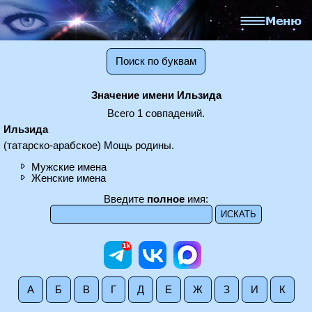
Поиск по буквам
Значение имени Ильзида
Всего 1 совпадений.
Ильзида
(татарско-арабское) Мощь родины.
Мужские имена
Женские имена
Введите
полное
имя:
А
Б
В
Г
Д
Е
Ж
З
И
К