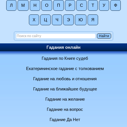
Л
М
Н
О
П
Р
С
Т
У
Ф
Х
Ц
Ч
Э
Ю
Я
Гадания онлайн
Гадания по Книге судеб
Екатерининское гадание с толкованием
Гадание на любовь и отношения
Гадание на ближайшее будущее
Гадание на желание
Гадание на вопрос
Гадание Да Нет