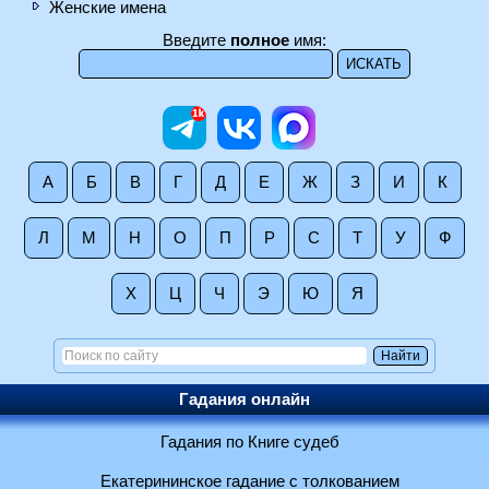
Женские имена
Введите
полное
имя:
А
Б
В
Г
Д
Е
Ж
З
И
К
Л
М
Н
О
П
Р
С
Т
У
Ф
Х
Ц
Ч
Э
Ю
Я
Гадания онлайн
Гадания по Книге судеб
Екатерининское гадание с толкованием