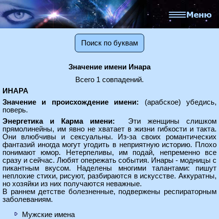
Поиск по буквам
Значение имени Инара
Всего 1 совпадений.
ИНАРА
Значение и происхождение имени:
(арабское) убедись,
поверь.
Энергетика и Карма имени:
Эти женщины слишком
прямолинейны, им явно не хватает в жизни гибкости и такта.
Они влюбчивы и сексуальны. Из-за своих романтических
фантазий иногда могут угодить в неприятную историю. Плохо
понимают юмор. Нетерпеливы, им подай, непременно все
сразу и сейчас. Любят опережать события. Инары - модницы с
пикантным вкусом. Наделены многими талантами: пишут
неплохие стихи, рисуют, разбираются в искусстве. Аккуратны,
но хозяйки из них получаются неважные.
В раннем детстве болезненные, подвержены респираторным
заболеваниям.
Мужские имена