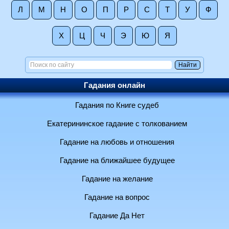
Л
М
Н
О
П
Р
С
Т
У
Ф
Х
Ц
Ч
Э
Ю
Я
Гадания онлайн
Гадания по Книге судеб
Екатерининское гадание с толкованием
Гадание на любовь и отношения
Гадание на ближайшее будущее
Гадание на желание
Гадание на вопрос
Гадание Да Нет