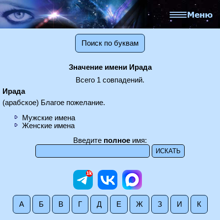
Поиск по буквам
Значение имени Ирада
Всего 1 совпадений.
Ирада
(арабское) Благое пожелание.
Мужские имена
Женские имена
Введите
полное
имя:
А
Б
В
Г
Д
Е
Ж
З
И
К