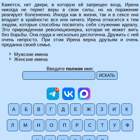
Кажется, нет двери, в которую ей запрещен вход. Ирена
никогда не теряет веры в свои силы, но на поражение
реагирует болезненно. Иногда как в жизни, так и в сексе она
впадает в крайности: все или ничего. Ирена относится к тем
людям, которые способны посвятить себя служению идеалу.
Это прирожденная революционерка, которая не может жить
без борьбы. Она горда и несколько деспотична. Дружить с ней
очень непросто. При этом Ирена верна друзьям и очень
преданна своей семье.
Мужские имена
Женские имена
Введите
полное
имя:
А
Б
В
Г
Д
Е
Ж
З
И
К
Л
М
Н
О
П
Р
С
Т
У
Ф