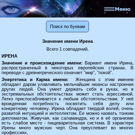
Поиск по буквам
Значение имени Ирена
Всего 1 совпадений.
ИРЕНА
Значение и происхождение имени:
Вариант имени Ирина,
распространенный в некоторых европейских странах. В
переводе с древнегреческого означает "мир", "покой".
Энергетика и Карма имени:
Женщина с этим именем
обладает даром улавливать мельчайшие нюансы настроения
других людей. Она умеет держать себя в руках, но в
экстремальных обстоятельствах может стать агрессивной.
Легко приспосабливается к любым обстоятельствам. У неё
врожденная потребность посвятить себя делу или
конкретному человеку. Ирена обладает твердой волей, очень
развитой интуицией и интеллектом. Ее можно назвать тонким
дипломатом. Живучая, как саламандра, но и в её организме
есть слабое место - пищеварительная система. В характере
Ирены много мужских черт. Она преуспевает во многих
профессиях.