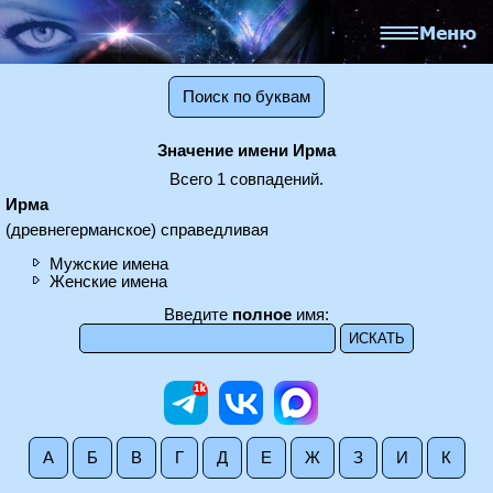
Поиск по буквам
Значение имени Ирма
Всего 1 совпадений.
Ирма
(древнегерманское) справедливая
Мужские имена
Женские имена
Введите
полное
имя:
А
Б
В
Г
Д
Е
Ж
З
И
К