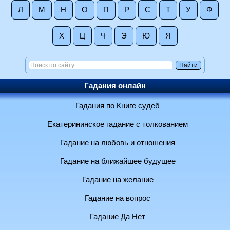
Л
М
Н
О
П
Р
С
Т
У
Ф
Х
Ц
Ч
Э
Ю
Я
Гадания онлайн
Гадания по Книге судеб
Екатерининское гадание с толкованием
Гадание на любовь и отношения
Гадание на ближайшее будущее
Гадание на желание
Гадание на вопрос
Гадание Да Нет