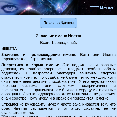
Поиск по буквам
Значение имени Иветта
Всего 1 совпадений.
ИВЕТТА
Значение и происхождение имени:
Вета или Иветта
(французское) - "трилистник".
Энергетика и Карма имени:
Это подвижные и озорные
девочки, их слабое здоровье - предмет особой заботы
родителей. С возрастом благодаря занятиям спортом
становятся крепче. Но судьба не балует этих женщин, хотя
они и наделены многими способностями. У них неустойчивая
нервная система, они слишком восприимчивы и
впечатлительны, принимают все близко к сердцу и отчаянные
спорщицы. Иветта недоверчива, даже мнительна, не доверяет
она и собственному мужу, и в браке ей приходится нелегко.
Стремление руководить мужем часто заканчивается тем, что
брак Иветты распадается, и от этого характер ее не
становится мягче.
"Зимние" - сложные, противоречивые натуры, не лишенные