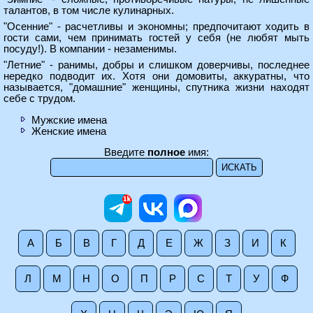
талантов, в том числе кулинарных.
"Осенние" - расчетливы и экономны; предпочитают ходить в
гости сами, чем принимать гостей у себя (не любят мыть
посуду!). В компании - незаменимы.
"Летние" - ранимы, добры и слишком доверчивы, последнее
нередко подводит их. Хотя они домовиты, аккуратны, что
называется, "домашние" женщины, спутника жизни находят
себе с трудом.
Мужские имена
Женские имена
Введите
полное
имя:
А
Б
В
Г
Д
Е
Ж
З
И
К
Л
М
Н
О
П
Р
С
Т
У
Ф