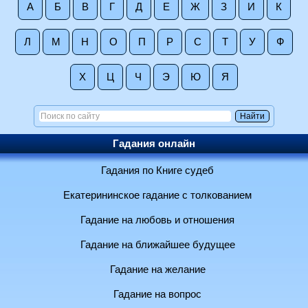
А
Б
В
Г
Д
Е
Ж
З
И
К
Л
М
Н
О
П
Р
С
Т
У
Ф
Х
Ц
Ч
Э
Ю
Я
Гадания онлайн
Гадания по Книге судеб
Екатерининское гадание с толкованием
Гадание на любовь и отношения
Гадание на ближайшее будущее
Гадание на желание
Гадание на вопрос