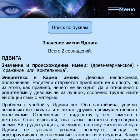
Поиск по буквам
Значение имени Ядвига
Всего 2 совпадений.
ЯДВИГА
Значение и происхождение имени:
(древнегерманское) -
"сражение" или "воительница".
Энергетика и Карма имени:
Девочка неспокойная,
болезненная. Родители стараются приобщить ее к спорту, но
из этого, как правило, ничего не выходит. Да и отношения с
родителями у девочки не из лучших, особенно трудно найти
ей общий язык с матерью.
Проблем с учебой у Ядвиги нет. Она настойчива, упряма,
несколько жестковата и в школе дружит преимущественно с
мальчиками. Стремление к лидерству у нее заметно с
детства. Став взрослой, она также пытается верховодить
всеми. Ей трудно угодить, возможно, поэтому жизненный путь
Ядвиги не усыпан розами; почему-то всюду ее
подкарауливают всевозможные сложности и неудачи. Замуж
нередко выходит дважды. Несмотря на все жизненные