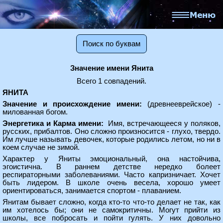
Поиск по буквам
Значение имени Янита
Всего 1 совпадений.
ЯНИТА
Значение и происхождение имени:
(древнееврейское) -
милованная богом.
Энергетика и Карма имени:
Имя, встречающееся у поляков,
русских, прибалтов. Оно сложно произносится - глухо, твердо.
Им лучше называть девочек, которые родились летом, но ни в
коем случае не зимой.
Характер у Яниты эмоциональный, она настойчива,
эгоистична. В раннем детстве нередко болеет
респираторными заболеваниями. Часто капризничает. Хочет
быть лидером. В школе очень весела, хорошо умеет
ориентироваться, занимается спортом - плаванием.
Янитам бывает сложно, когда кто-то что-то делает не так, как
им хотелось бы; они не самокритичны. Могут прийти из
школы, все побросать и пойти гулять. У них довольно