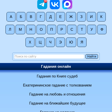
А
Б
В
Г
Д
Е
Ж
З
И
К
Л
М
Н
О
П
Р
С
Т
У
Ф
Х
Ц
Ч
Э
Ю
Я
Гадания онлайн
Гадания по Книге судеб
Екатерининское гадание с толкованием
Гадание на любовь и отношения
Гадание на ближайшее будущее