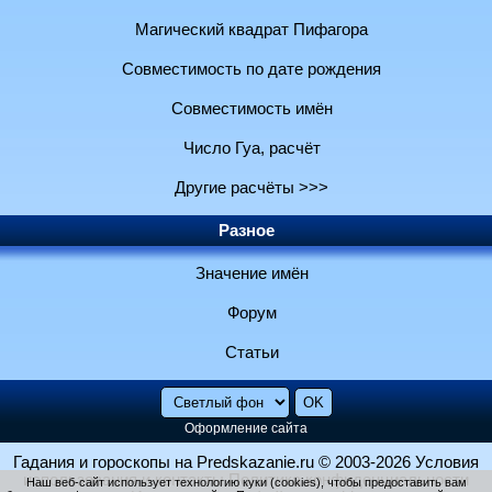
Магический квадрат Пифагора
Совместимость по дате рождения
Совместимость имён
Число Гуа, расчёт
Другие расчёты >>>
Разное
Значение имён
Форум
Статьи
Оформление сайта
Гадания и гороскопы на Predskazanie.ru
© 2003-2026
Условия
использования и контакты
Политика конфиденциальности
Наш веб-сайт использует технологию куки (cookies), чтобы предоставить вам