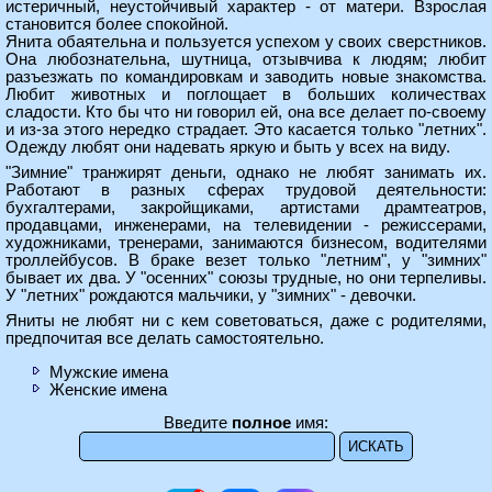
истеричный, неустойчивый характер - от матери. Взрослая
становится более спокойной.
Янита обаятельна и пользуется успехом у своих сверстников.
Она любознательна, шутница, отзывчива к людям; любит
разъезжать по командировкам и заводить новые знакомства.
Любит животных и поглощает в больших количествах
сладости. Кто бы что ни говорил ей, она все делает по-своему
и из-за этого нередко страдает. Это касается только "летних".
Одежду любят они надевать яркую и быть у всех на виду.
"Зимние" транжирят деньги, однако не любят занимать их.
Работают в разных сферах трудовой деятельности:
бухгалтерами, закройщиками, артистами драмтеатров,
продавцами, инженерами, на телевидении - режиссерами,
художниками, тренерами, занимаются бизнесом, водителями
троллейбусов. В браке везет только "летним", у "зимних"
бывает их два. У "осенних" союзы трудные, но они терпеливы.
У "летних" рождаются мальчики, у "зимних" - девочки.
Яниты не любят ни с кем советоваться, даже с родителями,
предпочитая все делать самостоятельно.
Мужские имена
Женские имена
Введите
полное
имя: