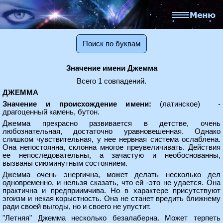
Поиск по буквам
Значение имени Джемма
Всего 1 совпадений.
ДЖЕММА
Значение и происхождение имени:
(латинское) -
драгоценный камень, бутон.
Джемма прекрасно развивается в детстве, очень
любознательная, достаточно уравновешенная. Однако
слишком чувствительная, у нее нервная система ослаблена.
Она непостоянна, склонна многое преувеличивать. Действия
ее непоследовательны, а зачастую и необоснованны,
вызваны сиюминутным состоянием.
Джемма очень энергична, может делать несколько дел
одновременно, и нельзя сказать, что ей -это не удается. Она
практична и предприимчива. Но в характере присутствуют
эгоизм и некая корыстность. Она не станет вредить ближнему
ради своей выгоды, но и своего не упустит.
"Летняя" Джемма несколько безалаберна. Может терпеть