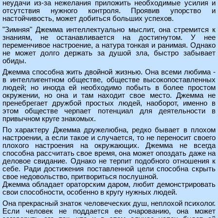
неудачи из-за нежелания приложить необходимые усилия и
отсутствия нужного контроля. Проявив упорство и
настойчивость, может добиться больших успехов.
"Зимняя" Джемма интеллектуально мыслит, она стремится к
знаниям, не останавливается на достигнутом. У нее
переменчивое настроение, а натура тонкая и ранимая. Однако
не может долго держать за душой зла, быстро забывает
обиды.
Джемма способна жить двойной жизнью. Она всеми любима -
в интеллигентном обществе, обществе высокопоставленных
людей; но иногда ей необходимо побыть в более простом
окружении, но она и там находит свое место. Джемма не
пренебрегает дружбой простых людей, наоборот, именно в
этом обществе черпает потенциал для деятельности в
привычном круге знакомых.
По характеру Джемма дружелюбна, редко бывает в плохом
настроении, а если такое и случается, то не переносит своего
плохого настроения на окружающих. Джемма не всегда
способна рассчитать свое время, она может опоздать даже на
деловое свидание. Однако не терпит подобного отношения к
себе. Ради достижения поставленной цели способна скрыть
свое недовольство, притвориться послушной.
Джемма обладает ораторским даром, любит демонстрировать
свои способности, особенно в кругу нужных людей.
Она прекрасный знаток человеческих душ, неплохой психолог.
Если человек не поддается ее очарованию, она может