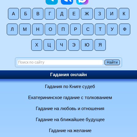
А
Б
В
Г
Д
Е
Ж
З
И
К
Л
М
Н
О
П
Р
С
Т
У
Ф
Х
Ц
Ч
Э
Ю
Я
Гадания онлайн
Гадания по Книге судеб
Екатерининское гадание с толкованием
Гадание на любовь и отношения
Гадание на ближайшее будущее
Гадание на желание