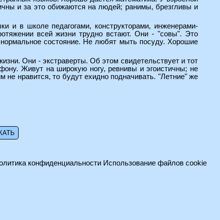
тичны и за это обижаются на людей; ранимы, брезгливы и
ки и в школе педагогами, конструкторами, инженерами-
отяжении всей жизни трудно встают. Они - "совы". Это
 в нормальное состояние. Не любят мыть посуду. Хорошие
жизни. Они - экстраверты. Об этом свидетельствует и тот
ефону. Живут на широкую ногу, ревнивы и эгоистичны; не
м не нравится, то будут ехидно подначивать. "Летние" же
олитика конфиденциальности
Использование файлов cookie