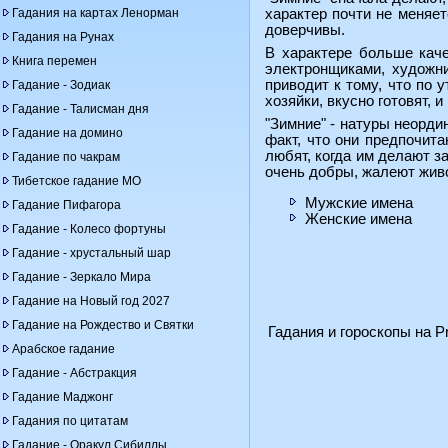
Гадания на картах Ленорман
характер почти не меняет
доверчивы.
Гадания на Рунах
В характере больше каче
Книга перемен
электронщиками, художни
приводит к тому, что по 
Гадание - Зодиак
хозяйки, вкусно готовят, 
Гадание - Талисман дня
"Зимние" - натуры неорди
Гадание на домино
факт, что они предпочита
любят, когда им делают з
Гадание по чакрам
очень добры, жалеют живо
Тибетское гадание МО
Мужские имена
Гадание Пифагора
Женские имена
Гадание - Колесо фортуны
Гадание - хрустальный шар
Гадание - Зеркало Мира
Гадание на Новый год 2027
Гадание на Рождество и Святки
Гадания и гороскопы на Pr
Арабское гадание
Гадание - Абстракция
Гадание Маджонг
Гадания по цитатам
Гадание - Оракул Сибиллы