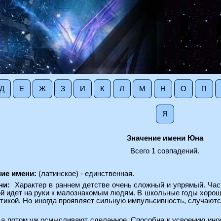
Д
Е
Ж
З
И
К
Л
М
Н
О
П
Я
Значение имени Юна
Всего 1 совпадений.
ние имени:
(латинское) - единственная.
ни:
Характер в раннем детстве очень сложный и упрямый. Ча
ой идет на руки к малознакомым людям. В школьные годы хорошо
стикой. Но иногда проявляет сильную импульсивность, случают
, а потом уж осмысливают сделанное. Способна к усвоению ино