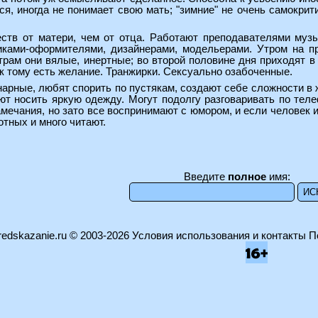
ся, иногда не понимает свою мать; "зимние" не очень самокри
ств от матери, чем от отца. Работают преподавателями музы
ками-оформителями, дизайнерами, модельерами. Утром на пр
утрам они вялые, инертные; во второй половине дня приходят
и к тому есть желание. Транжирки. Сексуально озабоченные.
нарные, любят спорить по пустякам, создают себе сложности в 
ют носить яркую одежду. Могут подолгу разговаривать по тел
амечания, но зато все воспринимают с юмором, и если человек и
тных и много читают.
Введите
полное
имя:
edskazanie.ru
© 2003-2026
Условия использования и контакты
П