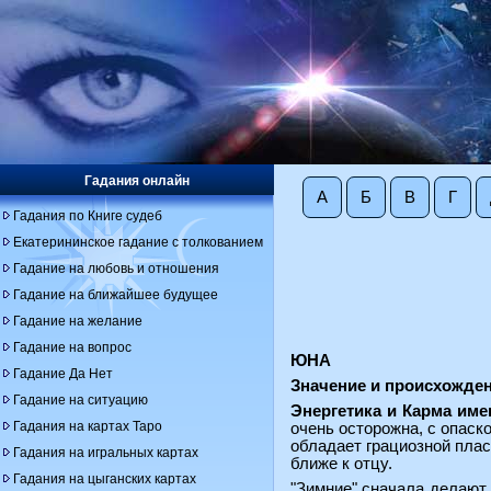
Гадания онлайн
А
Б
В
Г
Гадания по Книге судеб
Екатерининское гадание с толкованием
Гадание на любовь и отношения
Гадание на ближайшее будущее
Гадание на желание
Гадание на вопрос
ЮНА
Гадание Да Нет
Значение и происхожде
Гадание на ситуацию
Энергетика и Карма име
Гадания на картах Таро
очень осторожна, с опаск
обладает грациозной пла
Гадания на игральных картах
ближе к отцу.
Гадания на цыганских картах
"Зимние" сначала делают