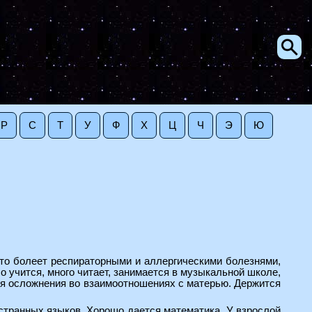
Р
С
Т
У
Ф
Х
Ц
Ч
Э
Ю
сто болеет респираторными и аллергическими болезнями,
 учится, много читает, занимается в музыкальной школе,
ся осложнения во взаимоотношениях с матерью. Держится
странных языков. Хорошо дается математика. У взрослой