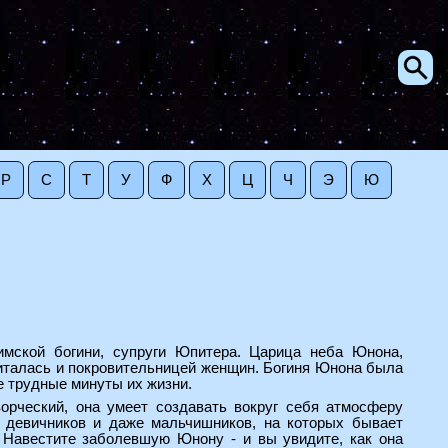
Р
С
Т
У
Ф
Х
Ц
Ч
Э
Ю
имской богини, супруги Юпитера. Царица неба Юнона,
читалась и покровительницей женщин. Богиня Юнона была
 трудные минуты их жизни.
орческий, она умеет создавать вокруг себя атмосферу
в, девичников и даже мальчишников, на которых бывает
. Навестите заболевшую Юнону - и вы увидите, как она