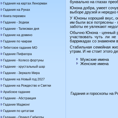
буквально на глазах преоб
Гадания на картах Ленорман
Юнона добра, умеет сочув
Гадания на Рунах
выборе друзей и нередко
Книга перемен
У Юноны хороший вкус, о
им были все потрясены - 
Гадание - Зодиак
заботы ее увлекают недол
Гадание - Талисман дня
Обычно Юнона - ценный ра
Гадание на домино
участвовать чуть ли не
баррикадах со знаменем в
Гадание по чакрам
Стабильная семейная жизн
Тибетское гадание МО
утрам. И не стоит этого д
Гадание Пифагора
Мужские имена
Гадание - Колесо фортуны
Женские имена
Гадание - хрустальный шар
Гадание - Зеркало Мира
Гадание на Новый год 2027
Гадание на Рождество и Святки
Арабское гадание
Гадания и гороскопы на Pr
Гадание - Абстракция
Гадание Маджонг
Гадания по цитатам
Гадание - Оракул Сибиллы