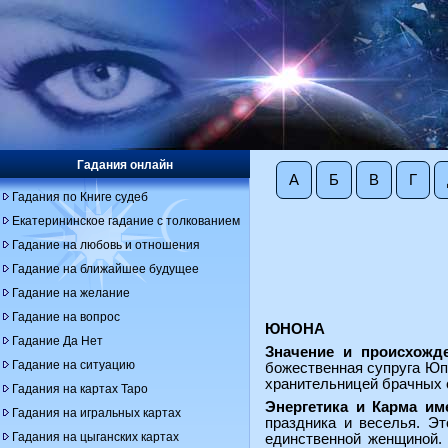
Гадания онлайн
А
Б
В
Г
Гадания по Книге судеб
Екатерининское гадание с толкованием
Гадание на любовь и отношения
Гадание на ближайшее будущее
Гадание на желание
Гадание на вопрос
ЮНОНА
Гадание Да Нет
Значение и происхожд
Гадание на ситуацию
божественная супруга Юп
хранительницей брачных 
Гадания на картах Таро
Энергетика и Карма им
Гадания на игральных картах
праздника и веселья. Эт
Гадания на цыганских картах
единственной женщиной. 