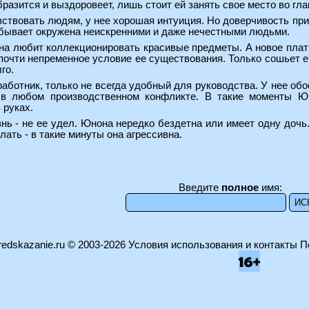
разится и выздоровеет, лишь стоит ей занять свое место во гла
ствовать людям, у нее хорошая интуиция. Но доверчивость прин
 бывает окружена неискренними и даже нечестными людьми.
на любит коллекционировать красивые предметы. А новое плать
почти непременное условие ее существования. Только сошьет ег
го.
ботник, только не всегда удобный для руководства. У нее обо
 в любом производственном конфликте. В такие моменты Ю
 руках.
ь - не ее удел. Юнона нередко бездетна или имеет одну дочь
елать - в такие минуты она агрессивна.
Введите
полное
имя:
edskazanie.ru
© 2003-2026
Условия использования и контакты
П