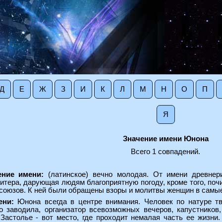
Д
Е
Ж
З
И
К
Л
М
Н
О
П
Я
Значение имени Юнона
Всего 1 совпадений.
ение имени:
(латинское) вечно молодая. От имени древнер
итера, дарующая людям благоприятную погоду, кроме того, по
союзов. К ней были обращены взоры и молитвы женщин в самые
ени:
Юнона всегда в центре внимания. Человек по натуре тв
о заводила, организатор всевозможных вечеров, капустнико
Застолье - вот место, где проходит немалая часть ее жизни