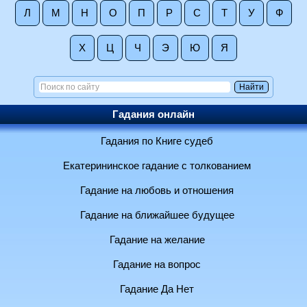
Л
М
Н
О
П
Р
С
Т
У
Ф
Х
Ц
Ч
Э
Ю
Я
Гадания онлайн
Гадания по Книге судеб
Екатерининское гадание с толкованием
Гадание на любовь и отношения
Гадание на ближайшее будущее
Гадание на желание
Гадание на вопрос
Гадание Да Нет