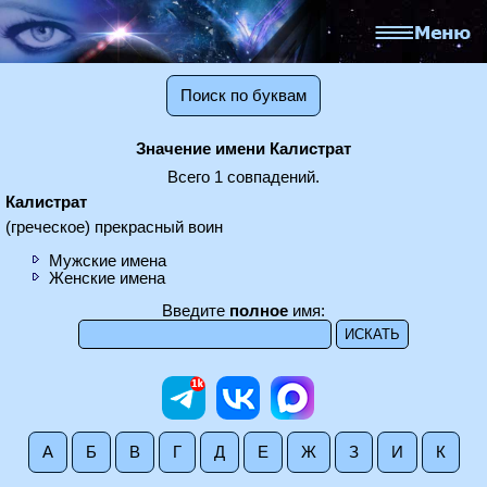
Поиск по буквам
Значение имени Калистрат
Всего 1 совпадений.
Калистрат
(греческое) прекрасный воин
Мужские имена
Женские имена
Введите
полное
имя:
А
Б
В
Г
Д
Е
Ж
З
И
К