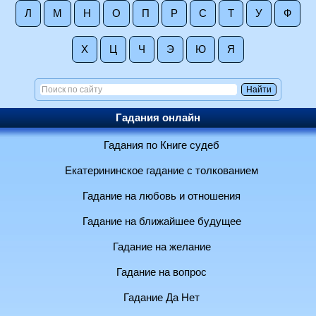
Л
М
Н
О
П
Р
С
Т
У
Ф
Х
Ц
Ч
Э
Ю
Я
Гадания онлайн
Гадания по Книге судеб
Екатерининское гадание с толкованием
Гадание на любовь и отношения
Гадание на ближайшее будущее
Гадание на желание
Гадание на вопрос
Гадание Да Нет