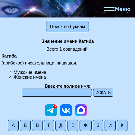
Поиск по буквам
Значение имени Катиба
Всего 1 совпадений.
Катиба
(арабское) писательница, пишущая.
Мужские имена
Женские имена
Введите
полное
имя:
А
Б
В
Г
Д
Е
Ж
З
И
К