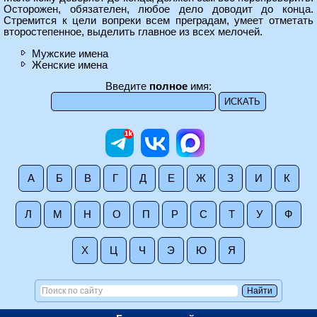
Осторожен, обязателен, любое дело доводит до конца.
Стремится к цели вопреки всем преградам, умеет отметать
второстепенное, выделить главное из всех мелочей.
Мужские имена
Женские имена
Введите
полное
имя:
А
Б
В
Г
Д
Е
Ж
З
И
К
Л
М
Н
О
П
Р
С
Т
У
Ф
Х
Ц
Ч
Э
Ю
Я