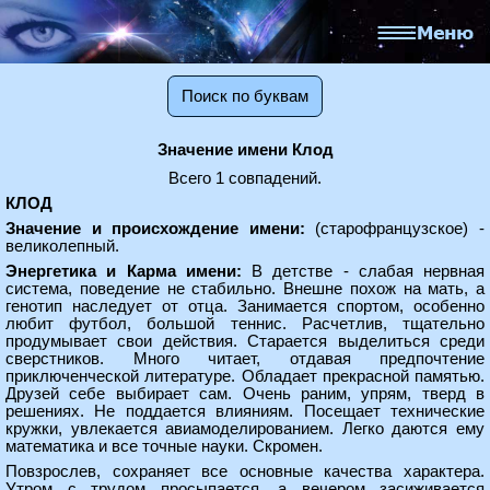
Поиск по буквам
Значение имени Клод
Всего 1 совпадений.
КЛОД
Значение и происхождение имени:
(старофранцузское) -
великолепный.
Энергетика и Карма имени:
В детстве - слабая нервная
система, поведение не стабильно. Внешне похож на мать, а
генотип наследует от отца. Занимается спортом, особенно
любит футбол, большой теннис. Расчетлив, тщательно
продумывает свои действия. Старается выделиться среди
сверстников. Много читает, отдавая предпочтение
приключенческой литературе. Обладает прекрасной памятью.
Друзей себе выбирает сам. Очень раним, упрям, тверд в
решениях. Не поддается влияниям. Посещает технические
кружки, увлекается авиамоделированием. Легко даются ему
математика и все точные науки. Скромен.
Повзрослев, сохраняет все основные качества характера.
Утром с трудом просыпается, а вечером засиживается