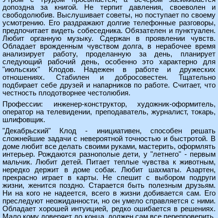
допоздна за книгой. Не терпит давления, своеволен и
свободолюбив. Выслушивает советы, но поступает по своему
усмотрению. Его раздражают долгие телефонные разговоры,
предпочитает видеть собеседника. Обязателен и пунктуален.
Любит органную музыку. Сдержан в проявлении чувств.
Обладает врожденным чувством долга, в нерабочее время
анализирует работу, проделанную за день, планирует
следующий рабочий день, особенно это характерно для
"июльских" Клодов. Надежен в работе и дружеских
отношениях. Стабилен и добросовестен. Тщательно
подбирает себе друзей и напарников по работе. Считает, что
честность плодотворнее честолюбия.
Профессии: инженер-конструктор, художник-оформитель,
оператор на телевидении, преподаватель, журналист, токарь,
шлифовщик.
"Декабрьский" Клод - инициативен, способен решать
сложнейшие задачи с невероятной точностью и быстротой. В
доме любит все делать своими руками, мастерить, оформлять
интерьер. Рождаются разнополые дети, у "летнего" - первым
мальчик. Любит детей. Питает теплые чувства к животным,
нередко держит в доме собак. Любит шахматы. Азартен,
прекрасно играет в карты. Не спешит с выбором подруги
жизни, женится поздно. Старается быть полезным друзьям.
Ни на кого не надеется, всего в жизни добивается сам. Его
преследуют неожиданности, но он умело справляется с ними.
Обладает хорошей интуицией, редко ошибается в решениях.
Мало кому доверяет до конца, должен сам все перепроверить.