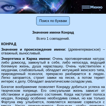
Поиск по буквам
Значение имени Конрад
Всего 1 совпадений.
КОНРАД
Значение и происхождение имени:
(древнегерманское) –
отважный, выносливый.
Энергетика и Карма имени:
Очень противоречивая натура:
либо домосед, замкнутый в себе, либо непоседа, ведущий
богемную жизнь, душа нараспашку. Очень чувствителен к
неудачам, слабовольный, обладает интуицией женского типа,
прирожденный психолог, прекрасно разбирается в людях.
Легко загорается, строит замки на песке, а потом теряет
интерес к делу. Обладает аналитическим складом ума.
Богатое воображение позволяет Конраду добиться успеха на
творческом поприще. Его сексуальная жизнь зависит от
обстановки и душевного состояния. Когда наступает полоса
неудач, Конраду особенно необходима семья, но как только
Фортуна ему улыбнется, появляется желание сорваться с
места. Часто прикидывается больным, чтобы привлечь