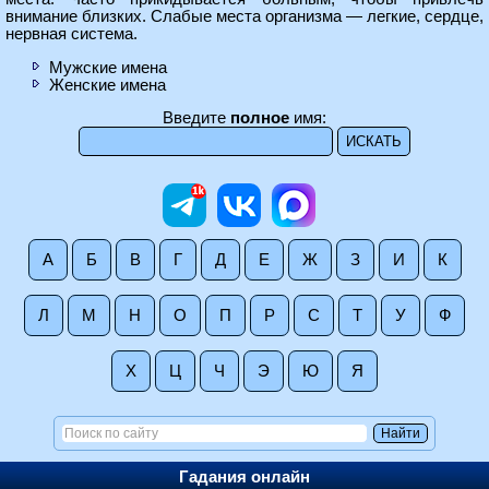
внимание близких. Слабые места организма — легкие, сердце,
нервная система.
Мужские имена
Женские имена
Введите
полное
имя:
А
Б
В
Г
Д
Е
Ж
З
И
К
Л
М
Н
О
П
Р
С
Т
У
Ф
Х
Ц
Ч
Э
Ю
Я
Гадания онлайн