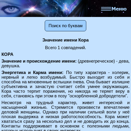
Поиск по буквам
Значение имени Кора
Всего 1 совпадений.
КОРА
Значение и происхождение имени:
(древнегреческое) - дева,
девушка.
Энергетика и Карма имени:
По типу характера - холерик,
нервный и легко возбудимый. Быстро выходит из себя и
способна на мгновенные вспышки гнева. Она бывает излишне
субъективна и зачастую считает себя умнее окружающих.
Кора часто терпит поражения, но никогда не теряет веру в
себя, становясь при этом в позу "оскорбленной добродетели".
Несмотря на трудный характер, живет интересной и
насыщенной жизнью. Стремится произвести впечатление
деловой женщины. Однако при наличии сильной воли у неё
плохая выдержка и низкая работоспособность. Кора может
хвататься сразу за несколько дел и не доводить их до конца.
Контакты поддерживает в основном с полезными людьми,
которых использует в своих интересах.