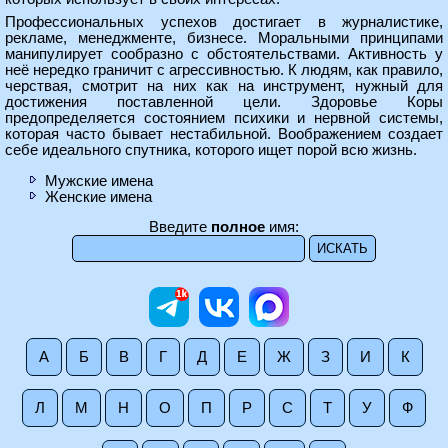
Профессиональных успехов достигает в журналистике,
рекламе, менеджменте, бизнесе. Моральными принципами
манипулирует сообразно с обстоятельствами. Активность у
неё нередко граничит с агрессивностью. К людям, как правило,
черствая, смотрит на них как на инструмент, нужный для
достижения поставленной цели. Здоровье Коры
предопределяется состоянием психики и нервной системы,
которая часто бывает нестабильной. Воображением создает
себе идеального спутника, которого ищет порой всю жизнь.
Мужские имена
Женские имена
Введите
полное
имя:
А
Б
В
Г
Д
Е
Ж
З
И
К
Л
М
Н
О
П
Р
С
Т
У
Ф