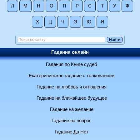
Л
М
Н
О
П
Р
С
Т
У
Ф
Х
Ц
Ч
Э
Ю
Я
Гадания онлайн
Гадания по Книге судеб
Екатерининское гадание с толкованием
Гадание на любовь и отношения
Гадание на ближайшее будущее
Гадание на желание
Гадание на вопрос
Гадание Да Нет