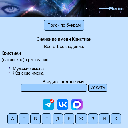
Поиск по буквам
Значение имени Кристиан
Всего 1 совпадений.
Кристиан
(латинское) христианин
Мужские имена
Женские имена
Введите
полное
имя:
А
Б
В
Г
Д
Е
Ж
З
И
К