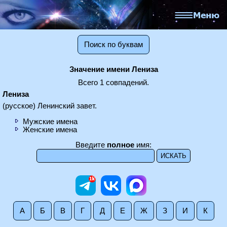
Поиск по буквам
Значение имени Лениза
Всего 1 совпадений.
Лениза
(русское) Ленинский завет.
Мужские имена
Женские имена
Введите
полное
имя:
А
Б
В
Г
Д
Е
Ж
З
И
К