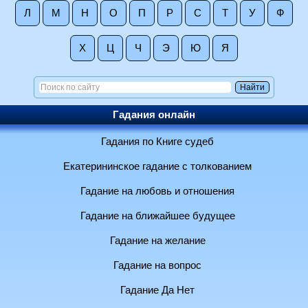
Л
М
Н
О
П
Р
С
Т
У
Ф
Х
Ц
Ч
Э
Ю
Я
Гадания онлайн
Гадания по Книге судеб
Екатерининское гадание с толкованием
Гадание на любовь и отношения
Гадание на ближайшее будущее
Гадание на желание
Гадание на вопрос
Гадание Да Нет