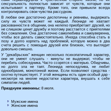
сексуальность полностью зависит от чувств, которые они
испытывают к партнеру. Кроме того, они привыкли всегда
контролировать свои чувства рассудком.
В любви они достаточно деспотичны и ревнивы, выдержать
силу их чувств может не каждый. Леониде не хватает
раскованности в общении, она нелегко приобретает друзей, но
не слишком ценит дружбу и поэтому расстается с приятелями
без сожаления. Она достаточно самолюбива и самоуверенна,
чтобы все делать самостоятельно. Иногда способна стать в
позу и долго корпеть над проблемой, которую можно в два
счета решить с помощью друзей или близких, что выглядит
довольно смешно.
У "декабрьских" женщин несколько психопатичный характер,
они не умеют слушать - минуты не выдержат, чтобы не
перебить собеседника. Часто ссорятся с матерью. Обидчивы,
но долго зла не таят. Леонида непоседлива, не любит
однообразия, монотонной жизни. Если позволяют средства -
охотно путешествует. У этой женщины есть один особый дар -
несмотря на многие недостатки характера, внушать к себе
симпатии людей.
Празднуем именины:
8 июля.
Мужские имена
Женские имена