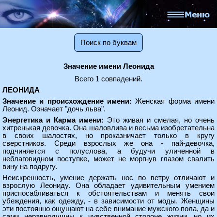
Поиск по буквам
Значение имени Леонида
Всего 1 совпадений.
ЛЕОНИДА
Значение и происхождение имени:
Женская форма имени
Леонид. Означает "дочь льва".
Энергетика и Карма имени:
Это живая и смелая, но очень
хитренькая девочка. Она шаловлива и весьма изобретательна
в своих шалостях, но проказничает только в кругу
сверстников. Среди взрослых же она - пай-девочка,
подчиняется с полуслова, а будучи уличенной в
неблаговидном поступке, может не моргнув глазом свалить
вину на подругу.
Неискренность, умение держать нос по ветру отличают и
взрослую Леониду. Она обладает удивительным умением
приспосабливаться к обстоятельствам и менять свои
убеждения, как одежду, - в зависимости от моды. Женщины
эти постоянно ощущают на себе внимание мужского пола, да и
сами неравнодушны к чувственной стороне жизни, но их