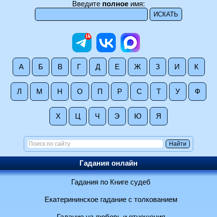
Введите
полное
имя:
А
Б
В
Г
Д
Е
Ж
З
И
К
Л
М
Н
О
П
Р
С
Т
У
Ф
Х
Ц
Ч
Э
Ю
Я
Гадания онлайн
Гадания по Книге судеб
Екатерининское гадание с толкованием