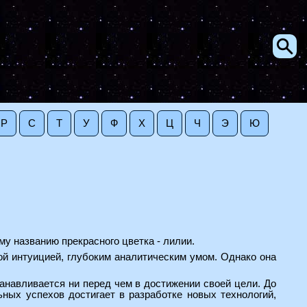
Р
С
Т
У
Ф
Х
Ц
Ч
Э
Ю
му названию прекрасного цветка - лилии.
й интуицией, глубоким аналитическим умом. Однако она
анавливается ни перед чем в достижении своей цели. До
ьных успехов достигает в разработке новых технологий,