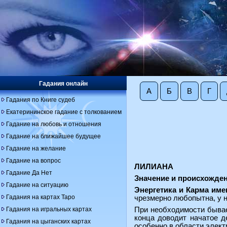
Гадания онлайн
А
Б
В
Г
Гадания по Книге судеб
Екатерининское гадание с толкованием
Гадание на любовь и отношения
Гадание на ближайшее будущее
Гадание на желание
Гадание на вопрос
ЛИЛИАНА
Гадание Да Нет
Значение и происхожде
Гадание на ситуацию
Энергетика и Карма име
Гадания на картах Таро
чрезмерно любопытна, у 
Гадания на игральных картах
При необходимости бывае
конца доводит начатое д
Гадания на цыганских картах
особенно в области элект