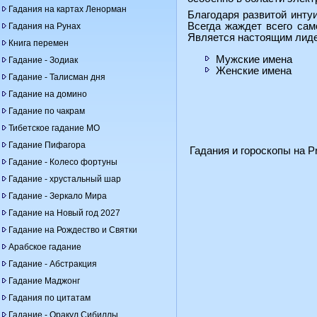
Гадания на картах Ленорман
Благодаря развитой инту
Всегда жаждет всего сам
Гадания на Рунах
Является настоящим лидер
Книга перемен
Мужские имена
Гадание - Зодиак
Женские имена
Гадание - Талисман дня
Гадание на домино
Гадание по чакрам
Тибетское гадание МО
Гадание Пифагора
Гадания и гороскопы на Pr
Гадание - Колесо фортуны
Гадание - хрустальный шар
Гадание - Зеркало Мира
Гадание на Новый год 2027
Гадание на Рождество и Святки
Арабское гадание
Гадание - Абстракция
Гадание Маджонг
Гадания по цитатам
Гадание - Оракул Сибиллы