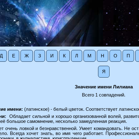
Д
Е
Ж
З
И
К
Л
М
Н
О
П
Я
Значение имени Лилиана
Всего 1 совпадений.
ние имени:
(латинское) - белый цветок. Соответствует латинско
ни:
Обладает сильной и хорошо организованной волей, развито
неё большое самомнение, несколько замедленная реакция.
т очень ловкой и безнравственной. Умеет командовать. Не ост
ело. Всегда хочет знать, во имя чего работает. Профессионал
роники, в журналистике, юриспруденции.