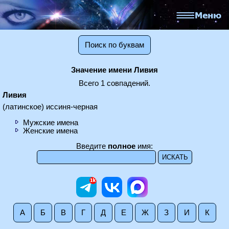
Поиск по буквам
Значение имени Ливия
Всего 1 совпадений.
Ливия
(латинское) иссиня-черная
Мужские имена
Женские имена
Введите
полное
имя:
А
Б
В
Г
Д
Е
Ж
З
И
К