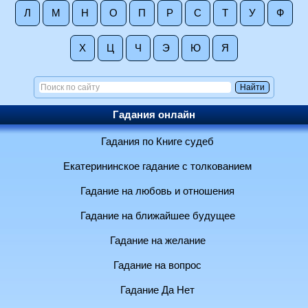
Л
М
Н
О
П
Р
С
Т
У
Ф
Х
Ц
Ч
Э
Ю
Я
Гадания онлайн
Гадания по Книге судеб
Екатерининское гадание с толкованием
Гадание на любовь и отношения
Гадание на ближайшее будущее
Гадание на желание
Гадание на вопрос
Гадание Да Нет