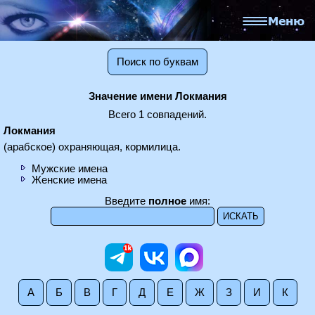
Поиск по буквам
Значение имени Локмания
Всего 1 совпадений.
Локмания
(арабское) охраняющая, кормилица.
Мужские имена
Женские имена
Введите
полное
имя:
А
Б
В
Г
Д
Е
Ж
З
И
К