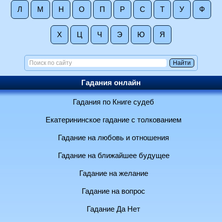
Л
М
Н
О
П
Р
С
Т
У
Ф
Х
Ц
Ч
Э
Ю
Я
Гадания онлайн
Гадания по Книге судеб
Екатерининское гадание с толкованием
Гадание на любовь и отношения
Гадание на ближайшее будущее
Гадание на желание
Гадание на вопрос
Гадание Да Нет