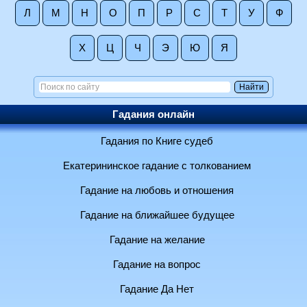
Л
М
Н
О
П
Р
С
Т
У
Ф
Х
Ц
Ч
Э
Ю
Я
Гадания онлайн
Гадания по Книге судеб
Екатерининское гадание с толкованием
Гадание на любовь и отношения
Гадание на ближайшее будущее
Гадание на желание
Гадание на вопрос
Гадание Да Нет