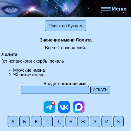
Поиск по буквам
Значение имени Лолита
Всего 1 совпадений.
Лолита
(от испанского) скорбь, печаль
Мужские имена
Женские имена
Введите
полное
имя:
А
Б
В
Г
Д
Е
Ж
З
И
К