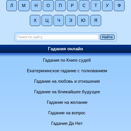
Л
М
Н
О
П
Р
С
Т
У
Ф
Х
Ц
Ч
Э
Ю
Я
Гадания онлайн
Гадания по Книге судеб
Екатерининское гадание с толкованием
Гадание на любовь и отношения
Гадание на ближайшее будущее
Гадание на желание
Гадание на вопрос
Гадание Да Нет