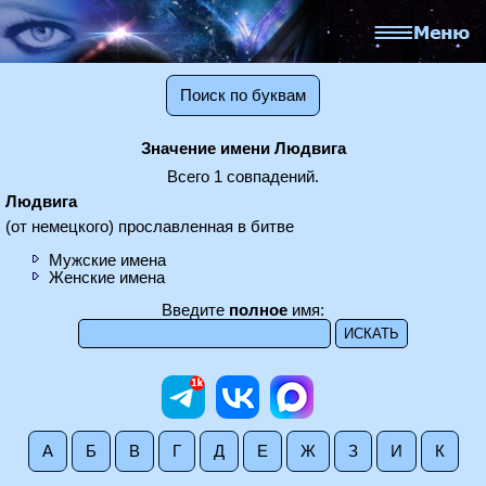
Поиск по буквам
Значение имени Людвига
Всего 1 совпадений.
Людвига
(от немецкого) прославленная в битве
Мужские имена
Женские имена
Введите
полное
имя:
А
Б
В
Г
Д
Е
Ж
З
И
К