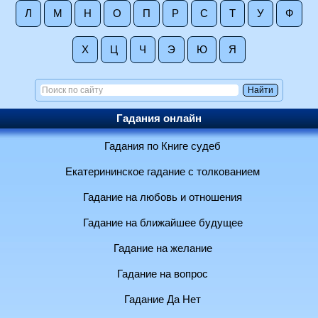
Л
М
Н
О
П
Р
С
Т
У
Ф
Х
Ц
Ч
Э
Ю
Я
Гадания онлайн
Гадания по Книге судеб
Екатерининское гадание с толкованием
Гадание на любовь и отношения
Гадание на ближайшее будущее
Гадание на желание
Гадание на вопрос
Гадание Да Нет