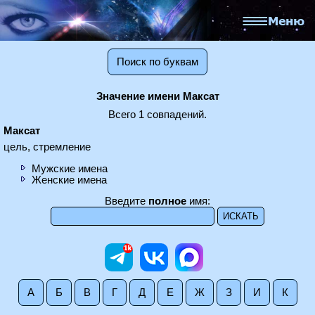
Поиск по буквам
Значение имени Максат
Всего 1 совпадений.
Максат
цель, стремление
Мужские имена
Женские имена
Введите
полное
имя:
А
Б
В
Г
Д
Е
Ж
З
И
К