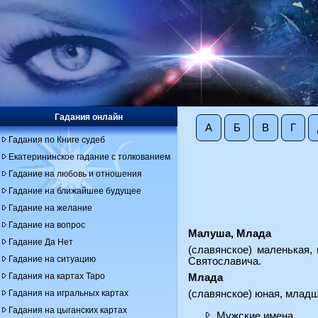
Гадания онлайн
А
Б
В
Г
Гадания по Книге судеб
Екатерининское гадание с толкованием
Гадание на любовь и отношения
Гадание на ближайшее будущее
Гадание на желание
Гадание на вопрос
Малуша, Млада
Гадание Да Нет
(славянское) маленькая
Гадание на ситуацию
Святославича.
Гадания на картах Таро
Млада
Гадания на игральных картах
(славянское) юная, млад
Гадания на цыганских картах
Мужские имена