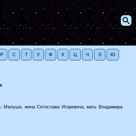
Р
С
Т
У
Ф
Х
Ц
Ч
Э
Ю
а
ь: Малуша, жена Сятослава Игоревича, мать Владимира