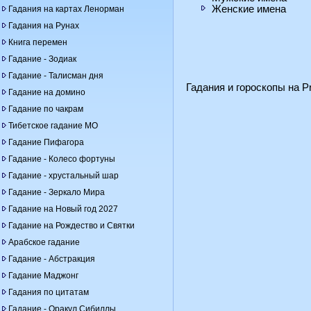
Женские имена
Гадания на картах Ленорман
Гадания на Рунах
Книга перемен
Гадание - Зодиак
Гадание - Талисман дня
Гадания и гороскопы на Pr
Гадание на домино
Гадание по чакрам
Тибетское гадание МО
Гадание Пифагора
Гадание - Колесо фортуны
Гадание - хрустальный шар
Гадание - Зеркало Мира
Гадание на Новый год 2027
Гадание на Рождество и Святки
Арабское гадание
Гадание - Абстракция
Гадание Маджонг
Гадания по цитатам
Гадание - Оракул Сибиллы