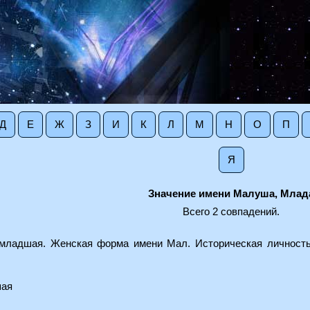
Д
Е
Ж
З
И
К
Л
М
Н
О
П
Я
Значение имени Малуша, Млад
Всего 2 совпадений.
, младшая. Женская форма имени Мал. Историческая личност
шая