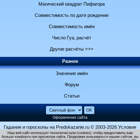
Магический квадрат Пифагора
Совместимость по дате рождения
Совместимость имён
Число Гуа, расчёт
Другие расчёты >>>
Разное
Значение имён
Форум
Статьи
Оформление сайта
Гадания и гороскопы на Predskazanie.ru
© 2003-2026
Условия
использования и контакты
Политика конфиденциальности
Наш веб-сайт использует технологию куки (cookies), чтобы предоставить вам
больше комфорта при просмотре сайта. Продолжая пользоваться нашим сайтом, вы
Использование файлов cookie