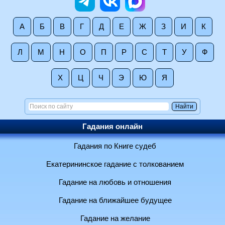
А
Б
В
Г
Д
Е
Ж
З
И
К
Л
М
Н
О
П
Р
С
Т
У
Ф
Х
Ц
Ч
Э
Ю
Я
Гадания онлайн
Гадания по Книге судеб
Екатерининское гадание с толкованием
Гадание на любовь и отношения
Гадание на ближайшее будущее
Гадание на желание