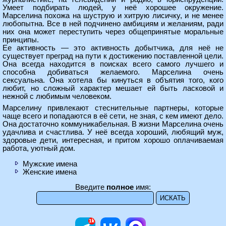
Умеет подбирать людей, у неё хорошее окружение.
Марселина похожа на шуструю и хитрую лисичку, и не менее
любопытна. Все в ней подчинено амбициям и желаниям, ради
них она может переступить через общепринятые моральные
принципы.
Ее активность — это активность добытчика, для неё не
существует преград на пути к достижению поставленной цели.
Она всегда находится в поисках всего самого лучшего и
способна добиваться желаемого. Марселина очень
сексуальна. Она хотела бы кинуться в объятия того, кого
любит, но сложный характер мешает ей быть ласковой и
нежной с любимым человеком.
Марселину привлекают стеснительные партнеры, которые
чаще всего и попадаются в её сети, не зная, с кем имеют дело.
Она достаточно коммуникабельная. В жизни Марселина очень
удачлива и счастлива. У неё всегда хороший, любящий муж,
здоровые дети, интересная, и притом хорошо оплачиваемая
работа, уютный дом.
Мужские имена
Женские имена
Введите
полное
имя: