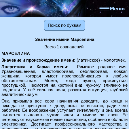
Поиск по буквам
Значение имени Марселина
Всего 1 совпадений.
МАРСЕЛИНА
Значение и происхождение имени:
(латинское) - молоточек.
Энергетика и Карма имени:
Римское родовое имя.
Уравновешенная, властолюбивая, себялюбивая, ловкая
женщина, которая умеет приспосабливаться к любым
обстоятельствам. Может, когда нужно, прикинуться
простушкой. Несмотря на кроткий вид, чужому влиянию не
подается. У неё сильная воля, развитая интуиция, глубокий
аналитический ум.
Она привыкла все свои начинания доводить до конца и
никогда не приступит к делу, пока не выяснит, ради чего
работает. Ее воображение уступает интеллекту и она всегда
пытается выдавать чужие идеи и мысли за свои. Ее
интересуют наукоемкие новые технологии, особенно в области
электроники. Достигает профессионального мастерства в
журналистике, на телевидении и радио, в юриспруденции.