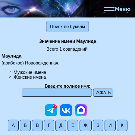
Поиск по буквам
Значение имени Маулида
Всего 1 совпадений.
Маулида
(арабское) Новорожденная.
Мужские имена
Женские имена
Введите
полное
имя:
А
Б
В
Г
Д
Е
Ж
З
И
К