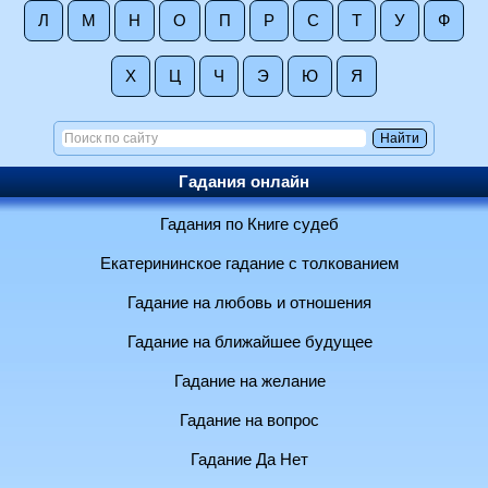
Л
М
Н
О
П
Р
С
Т
У
Ф
Х
Ц
Ч
Э
Ю
Я
Гадания онлайн
Гадания по Книге судеб
Екатерининское гадание с толкованием
Гадание на любовь и отношения
Гадание на ближайшее будущее
Гадание на желание
Гадание на вопрос
Гадание Да Нет