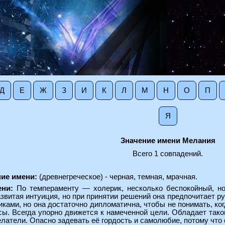
Д
Е
Ж
З
И
К
Л
М
Н
О
П
Я
Значение имени Мелания
Всего 1 совпадений.
ние имени:
(древнегреческое) - черная, темная, мрачная.
ени:
По темпераменту — холерик, несколько беспокойный, но
звитая интуиция, но при принятии решений она предпочитает ру
ками, но она достаточно дипломатична, чтобы не понимать, ко
есы. Всегда упорно движется к намеченной цели. Обладает так
латели. Опасно задевать её гордость и самолюбие, потому что о