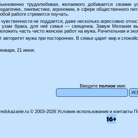
ыкновенно трудолюбивая, желаемого добивается своими ус
едагогике, лингвистике, агрономии, в сфере общественного пит
юбой работе стремится поучать.
чувственности не поддается, даже несколько агрессивно отно
к узам брака, для неё семья — священна. Замуж Мелания вы
реложить часть чисто женских работ на мужа. Рачительная и эко
т авторитет мужа при посторонних. В семье царит мир и спокой
января, 21 июня.
Введите
полное
имя:
edskazanie.ru
© 2003-2026
Условия использования и контакты
П