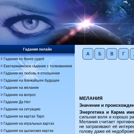
Гадания онлайн
А
Б
В
Г
Гадания по Книге судеб
Екатерининское гадание с толкованием
Гадание на любовь и отношения
Гадание на ближайшее будущее
Гадание на желание
Гадание на вопрос
МЕЛАНИЯ
Гадание Да Нет
Значение и происхожде
Гадание на ситуацию
Энергетика и Карма им
Гадания на картах Таро
сильная воля и хорошо ра
Мелания считает противни
Гадания на игральных картах
не затрагивают её интер
Гадания на цыганских картах
голову даже её недоброже