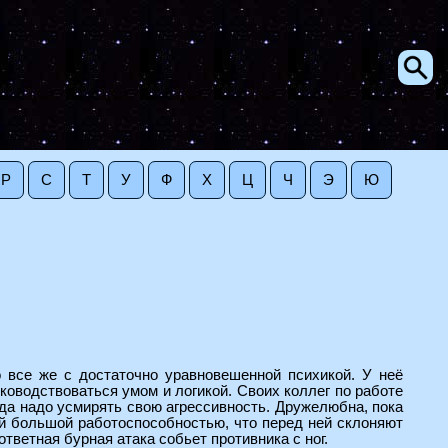
Р
С
Т
У
Ф
Х
Ц
Ч
Э
Ю
 все же с достаточно уравновешенной психикой. У неё
ководствоваться умом и логикой. Своих коллег по работе
гда надо усмирять свою агрессивность. Дружелюбна, пока
ой большой работоспособностью, что перед ней склоняют
тветная бурная атака собьет противника с ног.