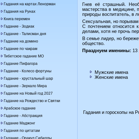
Гадания на картах Ленорман
Гнев её страшный. Необ
мастерства в медицине, п
Гадания на Рунах
природы воспитатель, в л
Книга перемен
Сексуальная, но порывам 
С почтением относится 
Гадание - Зодиак
делами, хотя не прочь пе
Гадание - Талисман дня
В семье лидер, но береже
Гадание на домино
общество.
Гадание по чакрам
Празднуем именины:
13 
Тибетское гадание МО
Гадание Пифагора
Гадание - Колесо фортуны
Мужские имена
Женские имена
Гадание - хрустальный шар
Гадание - Зеркало Мира
Гадание на Новый год 2027
Гадание на Рождество и Святки
Арабское гадание
Гадания и гороскопы на Pr
Гадание - Абстракция
Гадание Маджонг
Гадания по цитатам
Гадание - Оракул Сибиллы