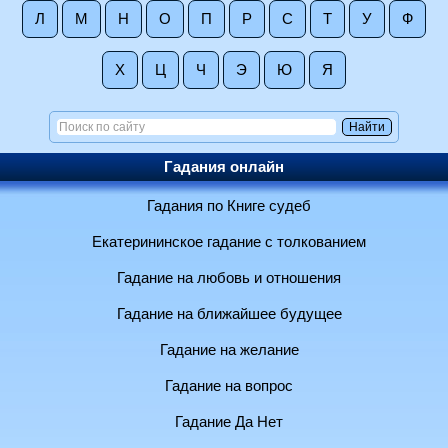
Л
М
Н
О
П
Р
С
Т
У
Ф
Х
Ц
Ч
Э
Ю
Я
Гадания онлайн
Гадания по Книге судеб
Екатерининское гадание с толкованием
Гадание на любовь и отношения
Гадание на ближайшее будущее
Гадание на желание
Гадание на вопрос
Гадание Да Нет