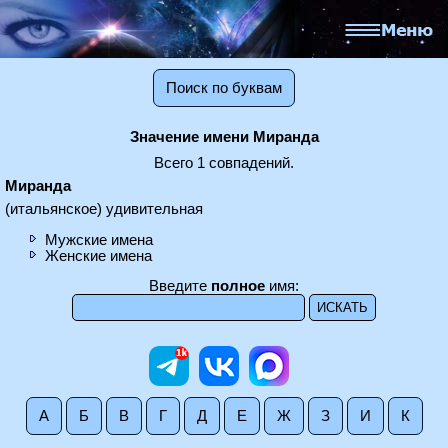
Поиск по буквам
Значение имени Миранда
Всего 1 совпадений.
Миранда
(итальянское) удивительная
Мужские имена
Женские имена
Введите
полное
имя:
А
Б
В
Г
Д
Е
Ж
З
И
К