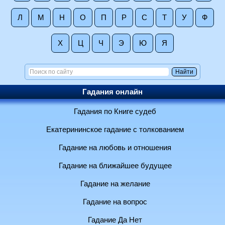
Л
М
Н
О
П
Р
С
Т
У
Ф
Х
Ц
Ч
Э
Ю
Я
Гадания онлайн
Гадания по Книге судеб
Екатерининское гадание с толкованием
Гадание на любовь и отношения
Гадание на ближайшее будущее
Гадание на желание
Гадание на вопрос
Гадание Да Нет