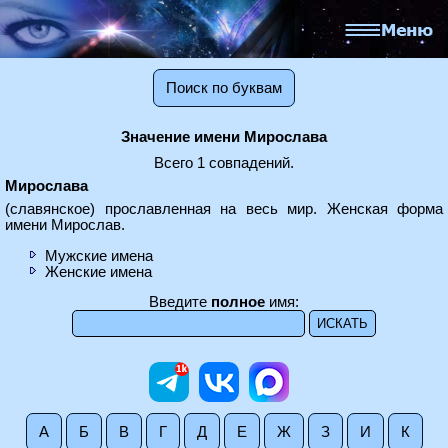
Поиск по буквам
Значение имени Мирослава
Всего 1 совпадений.
Мирослава
(славянское) прославленная на весь мир. Женская форма
имени Мирослав.
Мужские имена
Женские имена
Введите
полное
имя:
А
Б
В
Г
Д
Е
Ж
З
И
К