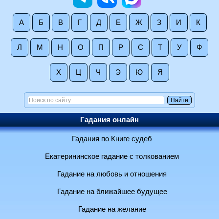
А
Б
В
Г
Д
Е
Ж
З
И
К
Л
М
Н
О
П
Р
С
Т
У
Ф
Х
Ц
Ч
Э
Ю
Я
Гадания онлайн
Гадания по Книге судеб
Екатерининское гадание с толкованием
Гадание на любовь и отношения
Гадание на ближайшее будущее
Гадание на желание