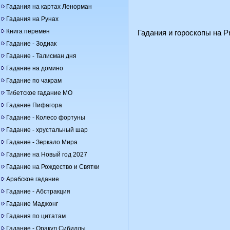
Гадания на картах Ленорман
Гадания на Рунах
Книга перемен
Гадания и гороскопы на Pr
Гадание - Зодиак
Гадание - Талисман дня
Гадание на домино
Гадание по чакрам
Тибетское гадание МО
Гадание Пифагора
Гадание - Колесо фортуны
Гадание - хрустальный шар
Гадание - Зеркало Мира
Гадание на Новый год 2027
Гадание на Рождество и Святки
Арабское гадание
Гадание - Абстракция
Гадание Маджонг
Гадания по цитатам
Гадание - Оракул Сибиллы