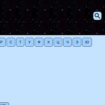
Р
С
Т
У
Ф
Х
Ц
Ч
Э
Ю