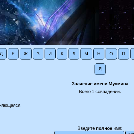
Д
Е
Ж
З
И
К
Л
М
Н
О
П
Я
Значение имени Муэмина
Всего 1 совпадений.
оняющаяся.
Введите
полное
имя: