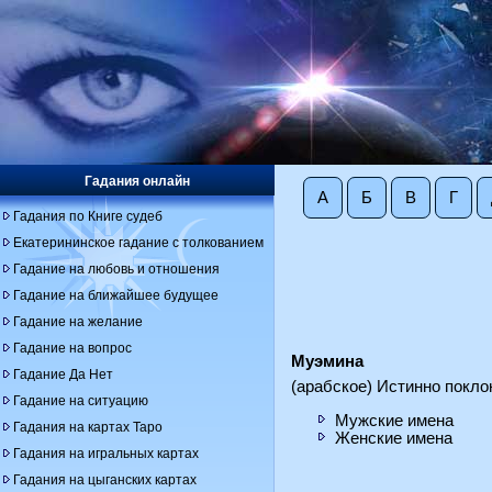
Гадания онлайн
А
Б
В
Г
Гадания по Книге судеб
Екатерининское гадание с толкованием
Гадание на любовь и отношения
Гадание на ближайшее будущее
Гадание на желание
Гадание на вопрос
Муэмина
Гадание Да Нет
(арабское) Истинно покл
Гадание на ситуацию
Мужские имена
Гадания на картах Таро
Женские имена
Гадания на игральных картах
Гадания на цыганских картах