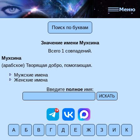
Поиск по буквам
Значение имени Мухсина
Всего 1 совпадений.
Мухсина
(арабское) Творящая добро, помогающая.
Мужские имена
Женские имена
Введите
полное
имя:
А
Б
В
Г
Д
Е
Ж
З
И
К