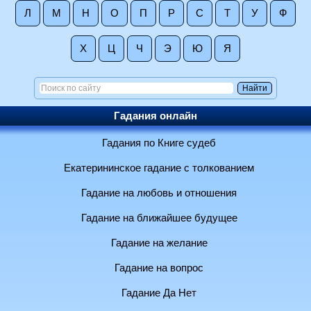
Л
М
Н
О
П
Р
С
Т
У
Ф
Х
Ц
Ч
Э
Ю
Я
Гадания онлайн
Гадания по Книге судеб
Екатерининское гадание с толкованием
Гадание на любовь и отношения
Гадание на ближайшее будущее
Гадание на желание
Гадание на вопрос
Гадание Да Нет