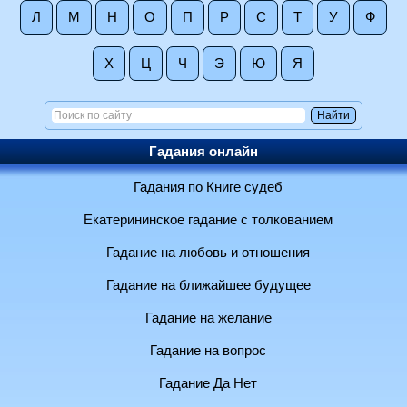
Л
М
Н
О
П
Р
С
Т
У
Ф
Х
Ц
Ч
Э
Ю
Я
Гадания онлайн
Гадания по Книге судеб
Екатерининское гадание с толкованием
Гадание на любовь и отношения
Гадание на ближайшее будущее
Гадание на желание
Гадание на вопрос
Гадание Да Нет