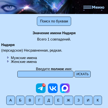
Поиск по буквам
Значение имени Надиря
Всего 1 совпадений.
Надиря
(персидское) Несравненная, редкая.
Мужские имена
Женские имена
Введите
полное
имя:
А
Б
В
Г
Д
Е
Ж
З
И
К