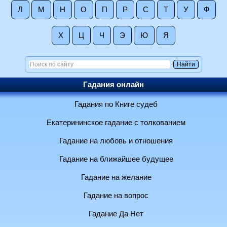
Л
М
Н
О
П
Р
С
Т
У
Ф
Х
Ц
Ч
Э
Ю
Я
Гадания онлайн
Гадания по Книге судеб
Екатерининское гадание с толкованием
Гадание на любовь и отношения
Гадание на ближайшее будущее
Гадание на желание
Гадание на вопрос
Гадание Да Нет